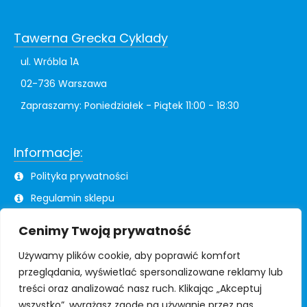
Tawerna Grecka Cyklady
ul. Wróbla 1A
02-736 Warszawa
Zapraszamy: Poniedziałek - Piątek 11:00 - 18:30
Informacje:
Polityka prywatności
Regulamin sklepu
Formularz zwrotów
Cenimy Twoją prywatność
Używamy plików cookie, aby poprawić komfort
Dowozimy od 11:00 do 18:30
przeglądania, wyświetlać spersonalizowane reklamy lub
treści oraz analizować nasz ruch.
Klikając „Akceptuj
Koszty przesyłki uzależnione są od konkretnego kodu
wszystko”, wyrażasz zgodę na używanie przez nas