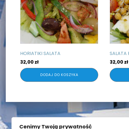
HORIATIKI SALATA
SALATA 
32,00
zł
32,00
zł
DODAJ DO KOSZYKA
Cenimy Twoją prywatność