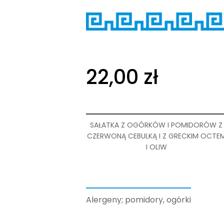
22,00
zł
SAŁATKA Z OGÓRKÓW I POMIDORÓW Z
CZERWONĄ CEBULKĄ I Z GRECKIM OCTE
I OLIW
Alergeny; pomidory, ogórki