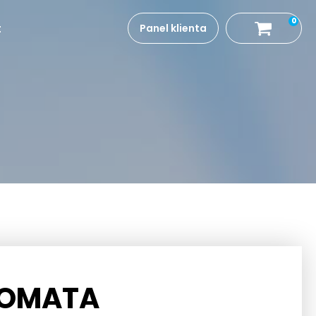
0
t
Panel klienta
TOMATA