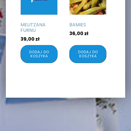
MELITZANA
BAMIES
FURNU
36,00
zł
39,00
zł
DODAJ DO
DODAJ DO
KOSZYKA
KOSZYKA