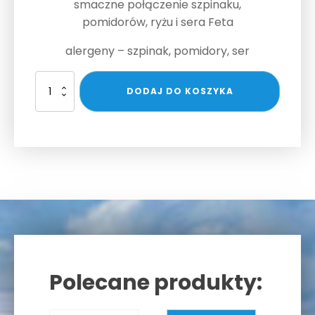
smaczne połączenie szpinaku,
pomidorów, ryżu i sera Feta
alergeny – szpinak, pomidory, ser
ilość
DODAJ DO KOSZYKA
SPANAKORIZO
Polecane produkty:
Related products